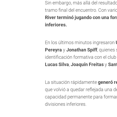
Sin embargo, más allá del resultado
tramo final del encuentro. Con var
River terminó jugando con una fo
inferiores.
En los últimos minutos ingresaron
Pereyra
y
Jonathan Spiff
, quienes
identificación formativa con el cl
Lucas Silva
,
Joaquín Freitas
y
Sant
La situación rápidamente
generó r
que volvió a quedar reflejada una d
capacidad permanente para formar f
divisiones inferiores.