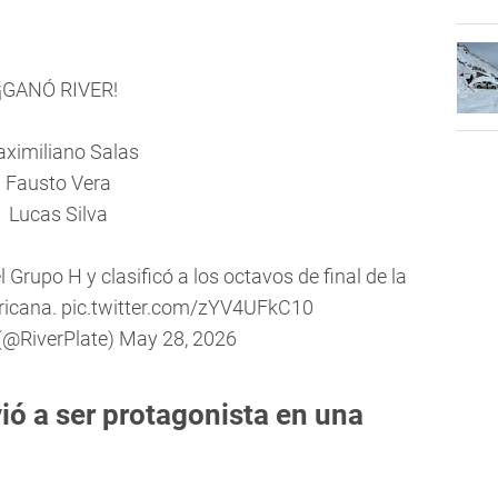
¡GANÓ RIVER!
ximiliano Salas
Fausto Vera
Lucas Silva
l Grupo H y clasificó a los octavos de final de la
icana
.
pic.twitter.com/zYV4UFkC10
 (@RiverPlate)
May 28, 2026
vió a ser protagonista en una