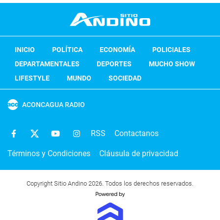
INICIO
POLÍTICA
ECONOMÍA
POLICIALES
DEPARTAMENTALES
DEPORTES
MUCHO SHOW
LIFESTYLE
MUNDO
SOCIEDAD
ACONCAGUA RADIO
RSS
Contactanos
Términos y Condiciones
Cláusula de privacidad
Copyright Sitio Andino 2026. Todos los derechos reservados.