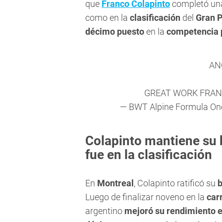
que
Franco Colapinto
completó u
como en la
clasificación
del
Gran 
décimo puesto
en la
competencia p
AN
GREAT WORK FRA
— BWT Alpine Formula O
Colapinto mantiene su
fue en la clasificación
En
Montreal
, Colapinto ratificó su
b
Luego de finalizar noveno en la
car
argentino
mejoró su rendimiento en