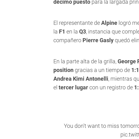
décimo puesto
para la largada prin
El representante de
Alpine
logró me
la
F1
en la
Q3
, instancia que compl
compañero
Pierre Gasly
quedó eli
En la parte alta de la grilla,
George 
position
gracias a un tiempo de
1:
Andrea Kimi Antonelli
, mientras q
el
tercer lugar
con un registro de
1
You don't want to miss tomorr
pic.tw