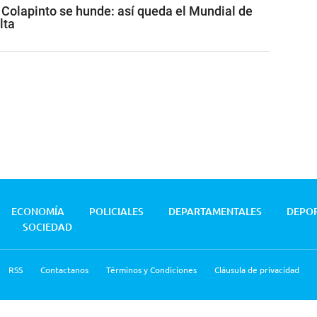
, Colapinto se hunde: así queda el Mundial de
lta
ECONOMÍA
POLICIALES
DEPARTAMENTALES
DEPO
SOCIEDAD
RSS
Contactanos
Términos y Condiciones
Cláusula de privacidad