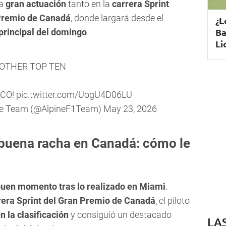
na
gran actuación
tanto en la
carrera Sprint
Premio de Canadá
, donde largará desde el
¿L
Ba
rincipal del domingo
.
Li
OTHER TOP TEN
NCO!
pic.twitter.com/UogU4D06LU
ne Team (@AlpineF1Team)
May 23, 2026
 buena racha en Canadá: cómo le
uen momento tras lo realizado en Miami
.
rera Sprint del Gran Premio de Canadá
, el piloto
 la clasificación
y consiguió un destacado
LA