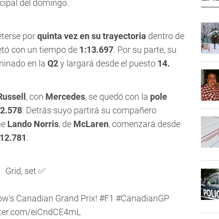
cipal del domingo.
terse por
quinta vez en su trayectoria
dentro de
etó con un tiempo de
1:13.697
. Por su parte, su
minado en la
Q2
y largará desde el puesto
14.
Russell
, con
Mercedes
, se quedó con la
pole
12.578
. Detrás suyo partirá su compañero
ue
Lando Norris
, de
McLaren
, comenzará desde
:12.781
.
Grid, set ✅
ow's Canadian Grand Prix!
#F1
#CanadianGP
itter.com/eiCndCE4mL