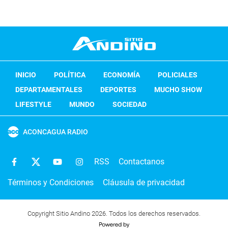
INICIO
POLÍTICA
ECONOMÍA
POLICIALES
DEPARTAMENTALES
DEPORTES
MUCHO SHOW
LIFESTYLE
MUNDO
SOCIEDAD
ACONCAGUA RADIO
RSS
Contactanos
Términos y Condiciones
Cláusula de privacidad
Copyright Sitio Andino 2026. Todos los derechos reservados.