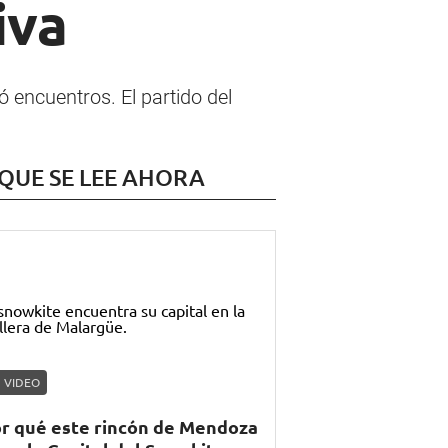
iva
 encuentros. El partido del
 QUE SE LEE AHORA
VIDEO
r qué este rincón de Mendoza