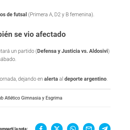
os de futsal
(Primera A, D2 y B femenina).
ién se vio afectado
utará un partido (
Defensa y Justicia vs. Aldosivi
)
sábado.
jornada, dejando en
alerta
al
deporte argentino
.
ub Atlético Gimnasia y Esgrima
ompartí la nota: