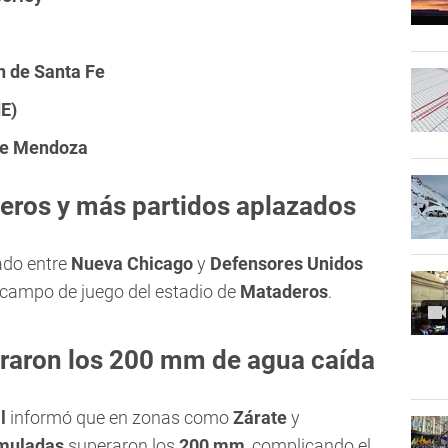
n de Santa Fe
dE)
de Mendoza
eros y más partidos aplazados
ado entre
Nueva Chicago
y
Defensores Unidos
 campo de juego del estadio de
Mataderos
.
raron los 200 mm de agua caída
l
informó que en zonas como
Zárate
y
umuladas
superaron los
200 mm
, complicando el