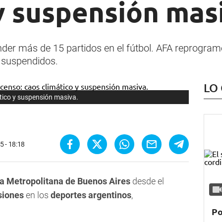
y suspensión mas
nder más de 15 partidos en el fútbol. AFA reprogramó
 suspendidos.
LO
ático y suspensión masiva.
5 - 18:18
a Metropolitana de Buenos Aires
desde el
siones
en los
deportes argentinos
,
Po