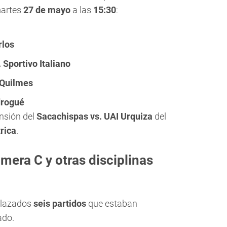
martes
27 de mayo
a las
15:30
:
rlos
 Sportivo Italiano
 Quilmes
drogué
nsión del
Sacachispas vs. UAI Urquiza
del
rica
.
mera C y otras disciplinas
plazados
seis partidos
que estaban
ado.