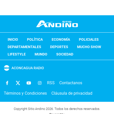
INICIO
POLÍTICA
ECONOMÍA
POLICIALES
DEPARTAMENTALES
DEPORTES
MUCHO SHOW
LIFESTYLE
MUNDO
SOCIEDAD
ACONCAGUA RADIO
RSS
Contactanos
Términos y Condiciones
Cláusula de privacidad
Copyright Sitio Andino 2026. Todos los derechos reservados.