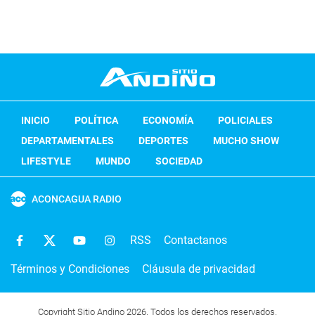
INICIO
POLÍTICA
ECONOMÍA
POLICIALES
DEPARTAMENTALES
DEPORTES
MUCHO SHOW
LIFESTYLE
MUNDO
SOCIEDAD
ACONCAGUA RADIO
RSS
Contactanos
Términos y Condiciones
Cláusula de privacidad
Copyright Sitio Andino 2026. Todos los derechos reservados.