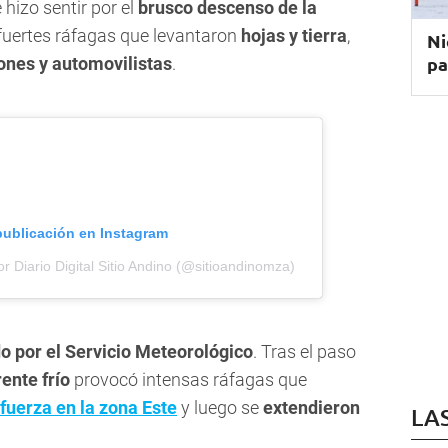
hizo sentir por el
brusco descenso de la
 fuertes ráfagas que levantaron
hojas y tierra
,
Ni
pa
ones y automovilistas
.
publicación en Instagram
r Diario Digital Sitio Andino (@sitioandinomza)
o por el Servicio Meteorológico
. Tras el paso
rente frío
provocó intensas ráfagas que
fuerza en la zona Este
y luego se
extendieron
LA