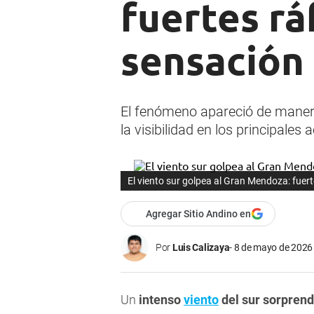
fuertes rá
sensación
El fenómeno apareció de manera
la visibilidad en los principales 
El viento sur golpea al Gran Mendoza: fuer
Agregar Sitio Andino en
Por
Luis Calizaya
8 de mayo de 2026 
Un
intenso
viento
del sur sorprend