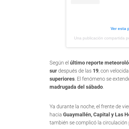
Ver esta 
Una publicación compartida po
Según el
último reporte meteoroló
sur
después de las
19
, con velocid
superiores
. El fenómeno se exten
madrugada del sábado
.
Ya durante la noche, el frente de vi
hacia
Guaymallén, Capital y Las H
también se complicó la circulación p