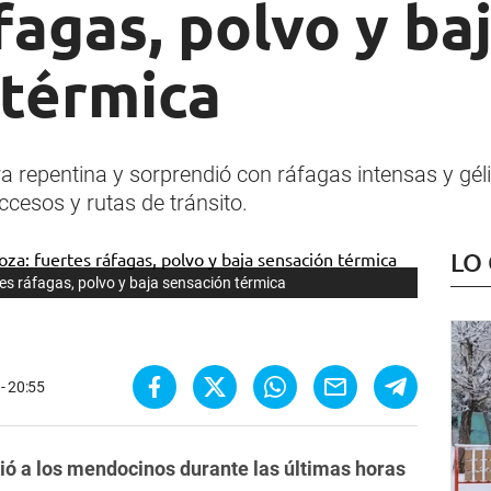
fagas, polvo y ba
 térmica
 repentina y sorprendió con ráfagas intensas y gé
accesos y rutas de tránsito.
LO
tes ráfagas, polvo y baja sensación térmica
- 20:55
ió a los mendocinos durante las últimas horas