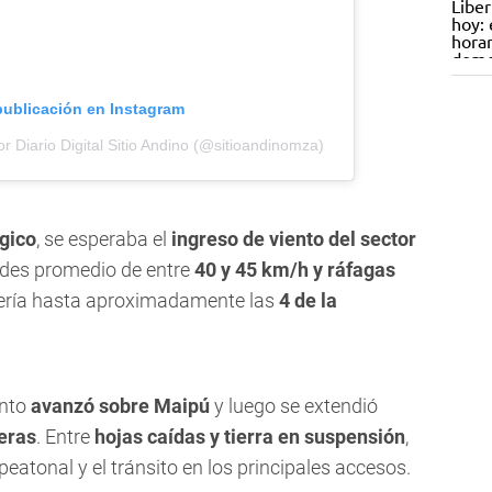
publicación en Instagram
r Diario Digital Sitio Andino (@sitioandinomza)
gico
, se esperaba el
ingreso de viento del sector
ades promedio de entre
40 y 45 km/h y ráfagas
dería hasta aproximadamente las
4 de la
ento
avanzó sobre Maipú
y luego se extendió
eras
. Entre
hojas caídas y tierra en suspensión
,
eatonal y el tránsito en los principales accesos.