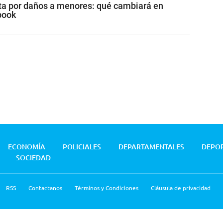
a por daños a menores: qué cambiará en
book
ECONOMÍA
POLICIALES
DEPARTAMENTALES
DEPO
SOCIEDAD
RSS
Contactanos
Términos y Condiciones
Cláusula de privacidad