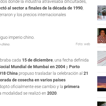
os donde la industria atravesaba dificultades,
ectó al sector a finales de la década de 1990
,
rraron y los precios internacionales
Foto: web
o chino.
ebraba cada
15 de diciembre
, una fecha definida
Social Mundial de Mumbai en 2004
y
Porto
018 China
propuso trasladar la celebración al
21
orada de cosecha en varios países
doptó oficialmente ese cambio y la
primera
a modalidad se realizó en
2020
.