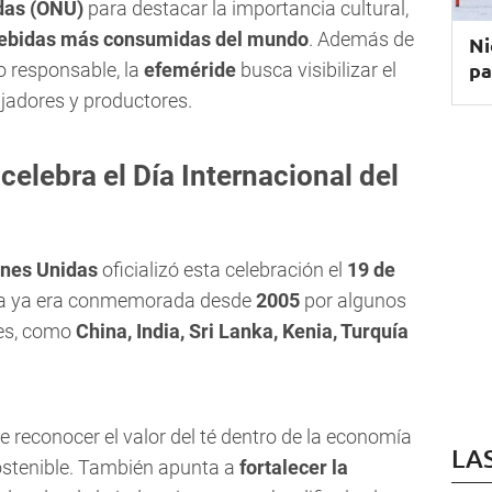
das (ONU)
para destacar la importancia cultural,
bebidas más consumidas del mundo
. Además de
Ni
pa
 responsable, la
efeméride
busca visibilizar el
ajadores y productores.
celebra el Día Internacional del
ones Unidas
oficializó esta celebración el
19 de
cha ya era conmemorada desde
2005
por algunos
res, como
China, India, Sri Lanka, Kenia, Turquía
 de reconocer el valor del té dentro de la economía
LA
sostenible. También apunta a
fortalecer la