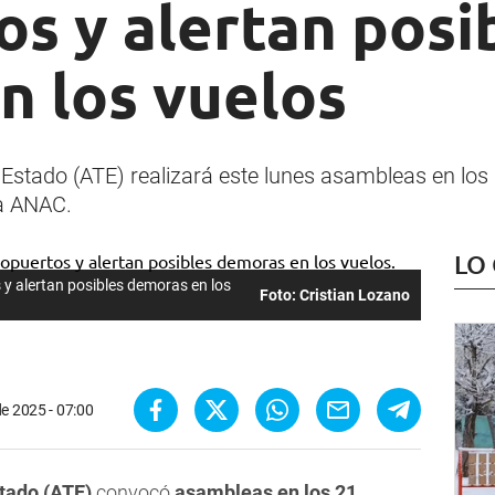
s y alertan posi
n los vuelos
Estado (ATE) realizará este lunes asambleas en los 
la ANAC.
LO
y alertan posibles demoras en los
Foto: Cristian Lozano
e 2025 - 07:00
stado
(ATE)
convocó
asambleas en los 21