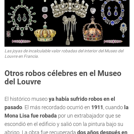
Las joyas de incalculable valor robadas del interior del Museo del
Louvre en Francia.
Otros robos célebres en el Museo
del Louvre
El histórico museo
ya había sufrido robos en el
pasado
. El más recordado ocurrió en
1911
, cuando
la
Mona Lisa fue robada
por un extrabajador que se
escondió en el edificio y salió con la pintura bajo su
abrigo. La obra fue recuperada
dos años después en