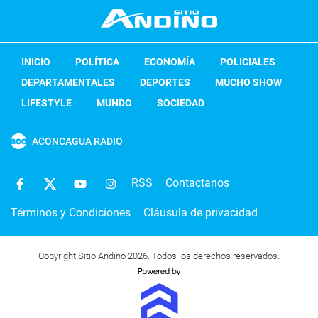
INICIO
POLÍTICA
ECONOMÍA
POLICIALES
DEPARTAMENTALES
DEPORTES
MUCHO SHOW
LIFESTYLE
MUNDO
SOCIEDAD
ACONCAGUA RADIO
RSS
Contactanos
Términos y Condiciones
Cláusula de privacidad
Copyright Sitio Andino 2026. Todos los derechos reservados.