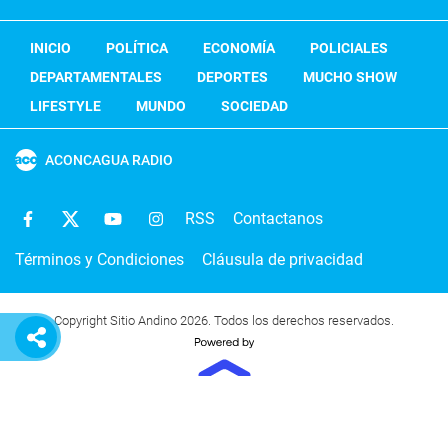
INICIO
POLÍTICA
ECONOMÍA
POLICIALES
DEPARTAMENTALES
DEPORTES
MUCHO SHOW
LIFESTYLE
MUNDO
SOCIEDAD
ACONCAGUA RADIO
RSS
Contactanos
Términos y Condiciones
Cláusula de privacidad
Copyright Sitio Andino 2026. Todos los derechos reservados.