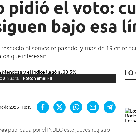
o pidió el voto: c
iguen bajo esa l
s respecto al semestre pasado, y más de 19 en relaci
atos que interesan.
LO
ó al 33,5%
Foto: Yemel Fil
re de 2025 - 18:13
res
publicada por el INDEC este jueves registró