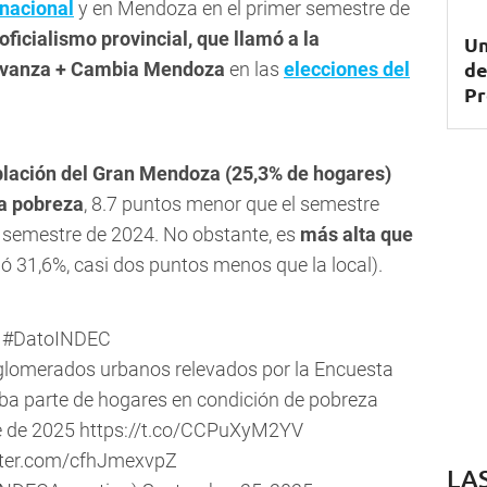
 nacional
y en Mendoza en el primer semestre de
 oficialismo provincial, que llamó a la
Un
de
 Avanza + Cambia Mendoza
en las
elecciones del
Pr
oblación del Gran Mendoza (25,3% de hogares)
la pobreza
, 8.7 puntos menor que el semestre
er semestre de 2024. No obstante, es
más alta que
ó 31,6%, casi dos puntos menos que la local).
#DatoINDEC
aglomerados urbanos relevados por la Encuesta
a parte de hogares en condición de pobreza
e de 2025
https://t.co/CCPuXyM2YV
itter.com/cfhJmexvpZ
LA