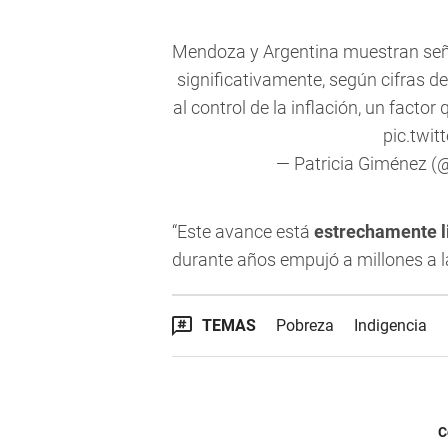
Mendoza y Argentina muestran señal
significativamente, según cifras 
al control de la inflación, un facto
pic.twi
— Patricia Giménez
“Este avance está
estrechamente lig
durante años empujó a millones a l
TEMAS
Pobreza
Indigencia
C