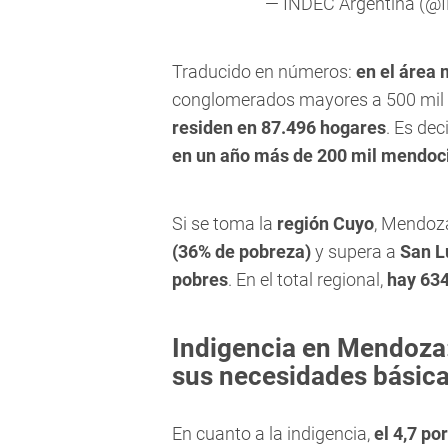
— INDEC Argentina (@
Traducido en números:
en el área 
conglomerados mayores a 500 mil
residen en 87.496 hogares
. Es dec
en un año más de 200 mil mendoci
Si se toma la
región Cuyo
, Mendoz
(36% de pobreza)
y supera a
San L
pobres
. En el total regional,
hay 634
Indigencia en Mendoza
sus necesidades básic
En cuanto a la indigencia,
el 4,7 po