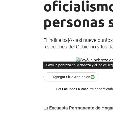
oficialism
personas s
El índice bajó casi nueve punto
reacciones del Gobierno y los d
Cayó la pobreza en Mendoza y el índice lleg
Agregar Sitio Andino en
Por
Facundo La Rosa
25 de septiemb
La
Encuesta Permanente de Hoga