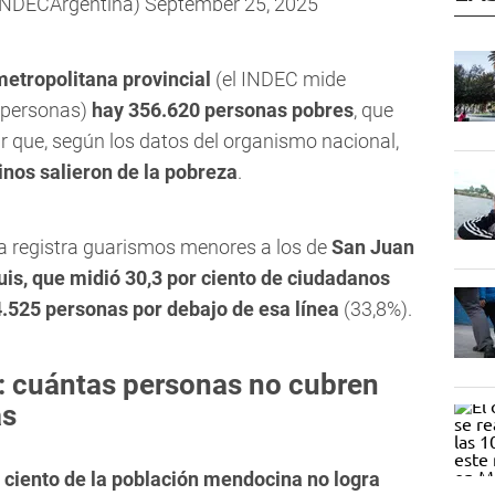
INDECArgentina)
September 25, 2025
metropolitana provincial
(el INDEC mide
 personas)
hay 356.620 personas pobres
, que
ir que, según los datos del organismo nacional,
nos salieron de la pobreza
.
a registra guarismos menores a los de
San Juan
uis, que midió 30,3 por ciento de ciudadanos
.525 personas por debajo de esa línea
(33,8%).
: cuántas personas no cubren
as
r ciento de la población mendocina no logra