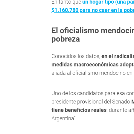
En tanto que
un hogar tipo (una pa
$1.160.780 para no caer en la pob
El oficialismo mendocin
pobreza
Conocidos los datos,
en el radical
medidas macroeconómicas adoptad
aliada al oficialismo mendocino en 
Uno de los candidatos para esa conti
presidente provisional del Senado
M
tiene beneficios reales
: durante a
Argentina”.