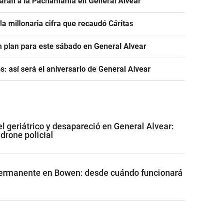
brarán a la Pachamama en General Alvear
la millonaria cifra que recaudó Cáritas
n plan para este sábado en General Alvear
s: así será el aniversario de General Alvear
l geriátrico y desapareció en General Alvear:
 drone policial
ermanente en Bowen: desde cuándo funcionará