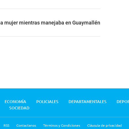
una mujer mientras manejaba en Guaymallén
ECONOMÍA
POLICIALES
DEPARTAMENTALES
DEPO
SOCIEDAD
RSS
Contactanos
Términos y Condiciones
Cláusula de privacidad