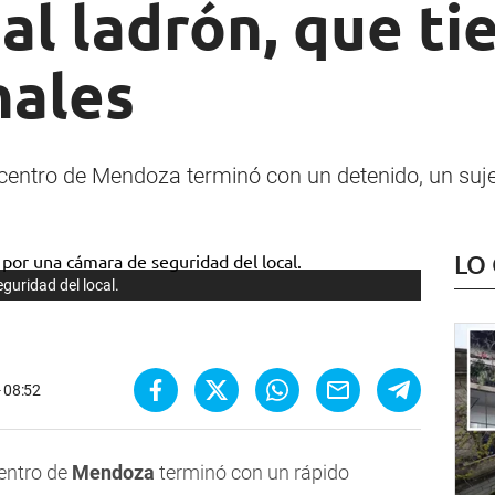
al ladrón, que ti
nales
 centro de Mendoza terminó con un detenido, un suj
LO
guridad del local.
- 08:52
entro de
Mendoza
terminó con un rápido