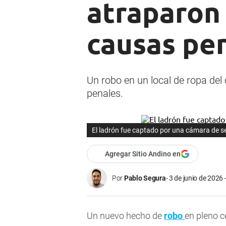
atraparon 
causas pe
Un robo en un local de ropa del
penales.
El ladrón fue captado por una cámara de se
Agregar Sitio Andino en
Por
Pablo Segura
3 de junio de 2026 
Un nuevo hecho de
robo
en pleno c