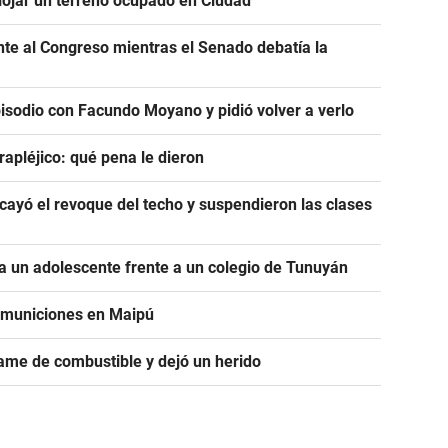
alojar un terreno ocupado en Ciudad
ente al Congreso mientras el Senado debatía la
pisodio con Facundo Moyano y pidió volver a verlo
rapléjico: qué pena le dieron
ayó el revoque del techo y suspendieron las clases
 un adolescente frente a un colegio de Tunuyán
e municiones en Maipú
ame de combustible y dejó un herido