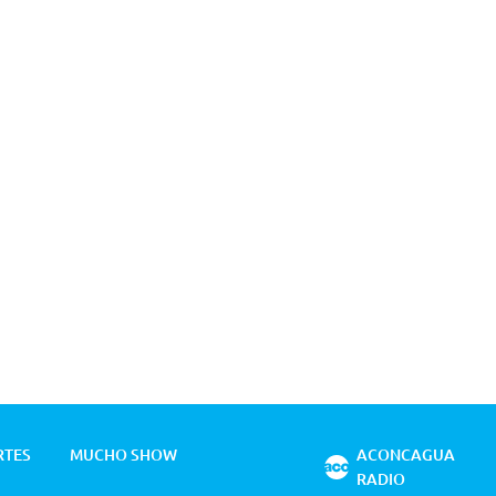
RTES
MUCHO SHOW
ACONCAGUA
RADIO