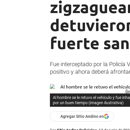
zigzaguean
detuvieron
fuerte san
Fue interceptado por la Policía 
positivo y ahora deberá afrontar
Al hombre se le retuvo el vehículo y fue inh
por un buen tiempo (imagen ilustrativa)
Agregar Sitio Andino en