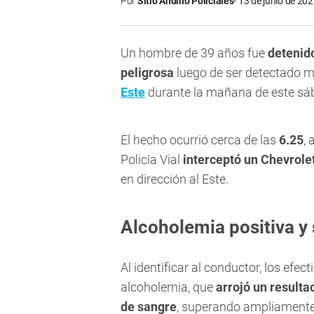
Por
Sitio Andino Policiales
13 de junio de 202
Un hombre de 39 años fue
detenid
peligrosa
luego de ser detectado 
Este
durante la mañana de este sá
El hecho ocurrió cerca de las
6.25
,
Policía Vial
interceptó un Chevrole
en dirección al Este.
Alcoholemia positiva y
Al identificar al conductor, los efec
alcoholemia, que
arrojó un resulta
de sangre
, superando ampliamente 