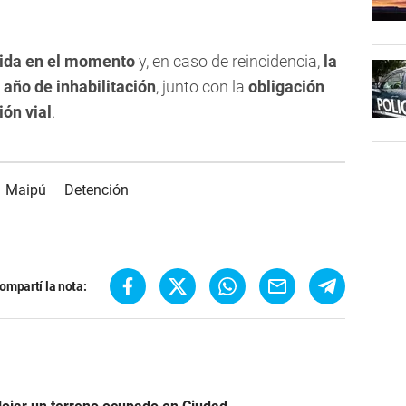
enida en el momento
y, en caso de reincidencia,
la
año de inhabilitación
, junto con la
obligación
ión vial
.
Maipú
Detención
ompartí la nota: