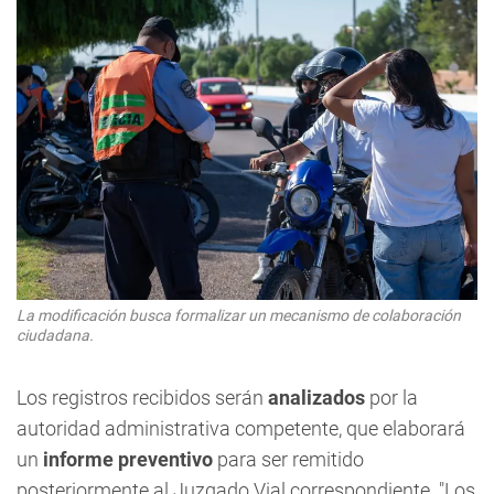
La modificación busca formalizar un mecanismo de colaboración
ciudadana.
Los registros recibidos serán
analizados
por la
autoridad administrativa competente, que elaborará
un
informe preventivo
para ser remitido
posteriormente al Juzgado Vial correspondiente. "Los