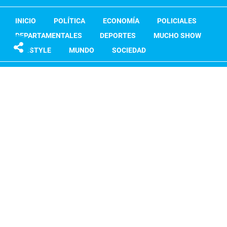
INICIO
POLÍTICA
ECONOMÍA
POLICIALES
DEPARTAMENTALES
DEPORTES
MUCHO SHOW
LIFESTYLE
MUNDO
SOCIEDAD
ACONCAGUA RADIO
RSS
Contactanos
Términos y Condiciones
Cláusula de privacidad
Copyright Sitio Andino 2026. Todos los derechos reservados.