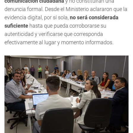
comunicación ciudadana
y no constituirán una
denuncia formal. Desde el Ministerio aclararon que la
evidencia digital, por sí sola,
no será considerada
suficiente
hasta que pueda corroborarse su
autenticidad y verificarse que corresponda
efectivamente al lugar y momento informados.