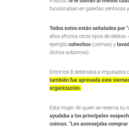
A estos s
e le suman al menos cuat
funcionaban en galerías céntricas y
Todos estos están señalados por "a
ellos afronta otros tipos de delito
ejemplo
cohechos
(coimas) y
lava
dichos sobornos).
Entre los 8 detenidos e imputados q
también fue apresada este vierne
organización.
Esta mujer, de quien se reserva su 
ayudaba a los principales sospech
coimas. "Les aconsejaba comprar t