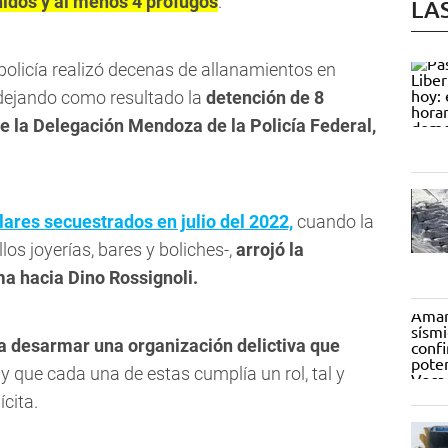
nidos y al menos 4 prófugos
.
LA
a policía realizó decenas de allanamientos en
dejando como resultado la
detención de 8
de la Delegación Mendoza de la Policía Federal,
ulares secuestrados en julio del 2022,
cuando la
los joyerías, bares y boliches-,
arrojó la
a hacia Dino Rossignoli.
 a desarmar una organización delictiva que
 y que cada una de estas cumplía un rol, tal y
cita.