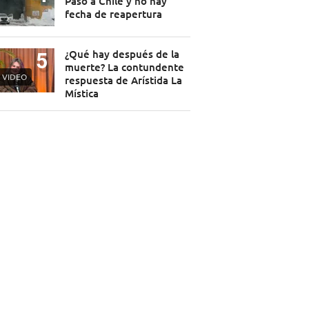
Paso a Chile y no hay
fecha de reapertura
¿Qué hay después de la
muerte? La contundente
VIDEO
respuesta de Arístida La
Mística