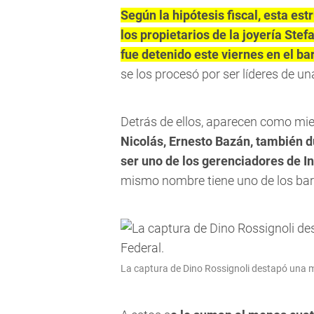
Según la hipótesis fiscal, esta est
los propietarios de la joyería St
fue detenido este viernes en el ba
se los procesó por ser líderes de una
Detrás de ellos, aparecen como mi
Nicolás, Ernesto Bazán, también d
ser uno de los gerenciadores de I
mismo nombre tiene uno de los bare
La captura de Dino Rossignoli destapó una m