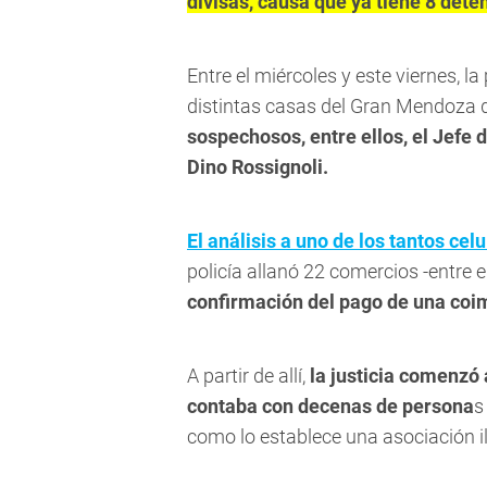
divisas, causa que ya tiene 8 dete
Entre el miércoles y este viernes, l
distintas casas del Gran Mendoza 
sospechosos, entre ellos, el Jefe 
Dino Rossignoli.
El análisis a uno de los tantos cel
policía allanó 22 comercios -entre el
confirmación del pago de una coim
A partir de allí,
la justicia comenzó
contaba con decenas de persona
s
como lo establece una asociación ilí