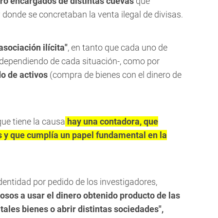
ro encargados de distintas cuevas
que
 donde se concretaban la venta ilegal de divisas.
sociación ilícita"
, en tanto que cada uno de
s -dependiendo de cada situación-, como por
do de activos
(compra de bienes con el dinero de
ue tiene la causa
hay una contadora, que
s y que cumplía un papel fundamental en la
identidad por pedido de los investigadores,
osos a usar el dinero obtenido producto de las
ales bienes o abrir distintas sociedades",