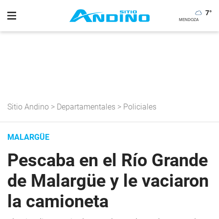
7
°
Sitio Andino
>
Departamentales
>
Policiales
MALARGÜE
Pescaba en el Río Grande
de Malargüe y le vaciaron
la camioneta