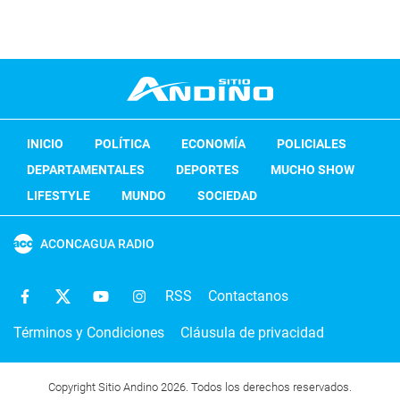
INICIO
POLÍTICA
ECONOMÍA
POLICIALES
DEPARTAMENTALES
DEPORTES
MUCHO SHOW
LIFESTYLE
MUNDO
SOCIEDAD
ACONCAGUA RADIO
RSS
Contactanos
Términos y Condiciones
Cláusula de privacidad
Copyright Sitio Andino 2026. Todos los derechos reservados.