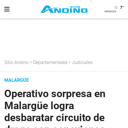
7
°
Sitio Andino
>
Departamentales
>
Judiciales
MALARGÜE
Operativo sorpresa en
Malargüe logra
desbaratar circuito de