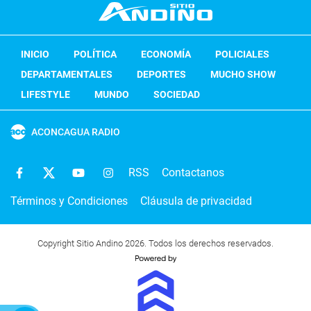
INICIO
POLÍTICA
ECONOMÍA
POLICIALES
DEPARTAMENTALES
DEPORTES
MUCHO SHOW
LIFESTYLE
MUNDO
SOCIEDAD
ACONCAGUA RADIO
RSS
Contactanos
Términos y Condiciones
Cláusula de privacidad
Copyright Sitio Andino 2026. Todos los derechos reservados.