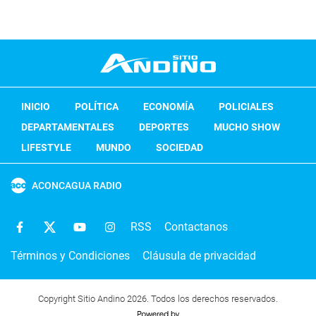
INICIO
POLÍTICA
ECONOMÍA
POLICIALES
DEPARTAMENTALES
DEPORTES
MUCHO SHOW
LIFESTYLE
MUNDO
SOCIEDAD
ACONCAGUA RADIO
RSS
Contactanos
Términos y Condiciones
Cláusula de privacidad
Copyright Sitio Andino 2026. Todos los derechos reservados.