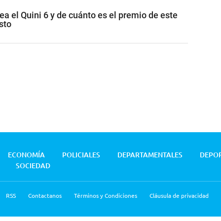
ea el Quini 6 y de cuánto es el premio de este
sto
ECONOMÍA
POLICIALES
DEPARTAMENTALES
DEPO
SOCIEDAD
RSS
Contactanos
Términos y Condiciones
Cláusula de privacidad