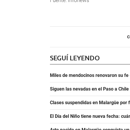
Fuente: Infonews
C
SEGUÍ LEYENDO
Miles de mendocinos renovaron su fe 
Siguen las nevadas en el Paso a Chile
Clases suspendidas en Malargüe por f
El Día del Niño tiene nueva fecha: cu
Arte nacido en Malargüe conquista u