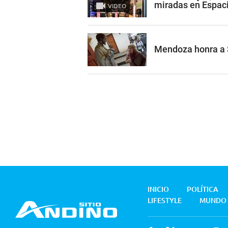
miradas en Espac
VIDEO
Mendoza honra a 
INICIO
POLÍTICA
LIFESTYLE
MUNDO