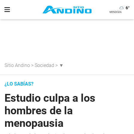
6
°
Sitio Andino
>
Sociedad
>
▼
¿LO SABÍAS?
Estudio culpa a los
hombres de la
menopausia