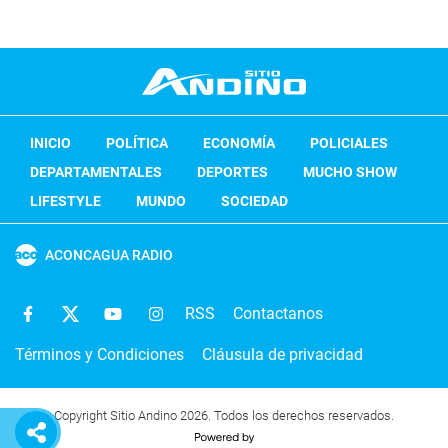
INICIO
POLÍTICA
ECONOMÍA
POLICIALES
DEPARTAMENTALES
DEPORTES
MUCHO SHOW
LIFESTYLE
MUNDO
SOCIEDAD
ACONCAGUA RADIO
RSS
Contactanos
Términos y Condiciones
Cláusula de privacidad
Copyright Sitio Andino 2026. Todos los derechos reservados.