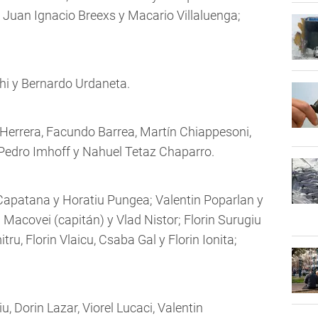
, Juan Ignacio Breexs y Macario Villaluenga;
i y Bernardo Urdaneta.
 Herrera, Facundo Barrea, Martín Chiappesoni,
Pedro Imhoff y Nahuel Tetaz Chaparro.
apatana y Horatiu Pungea; Valentin Poparlan y
 Macovei (capitán) y Vlad Nistor; Florin Surugiu
ru, Florin Vlaicu, Csaba Gal y Florin Ionita;
u, Dorin Lazar, Viorel Lucaci, Valentin