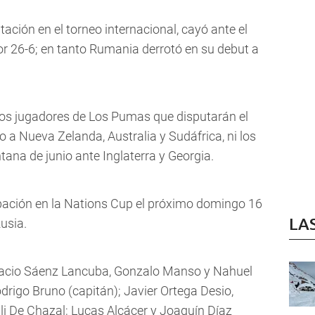
ación en el torneo internacional, cayó ante el
por 26-6; en tanto Rumania derrotó en su debut a
los jugadores de Los Pumas que disputarán el
 a Nueva Zelanda, Australia y Sudáfrica, ni los
tana de junio ante Inglaterra y Georgia.
ipación en la Nations Cup el próximo domingo 16
LA
Rusia.
acio Sáenz Lancuba, Gonzalo Manso y Nahuel
rigo Bruno (capitán); Javier Ortega Desio,
li De Chazal; Lucas Alcácer y Joaquín Díaz