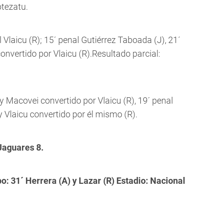
otezatu.
 Vlaicu (R); 15´ penal Gutiérrez Taboada (J), 21´
convertido por Vlaicu (R).Resultado parcial:
y Macovei convertido por Vlaicu (R), 19´ penal
try Vlaicu convertido por él mismo (R).
Jaguares 8.
 31´ Herrera (A) y Lazar (R) Estadio: Nacional