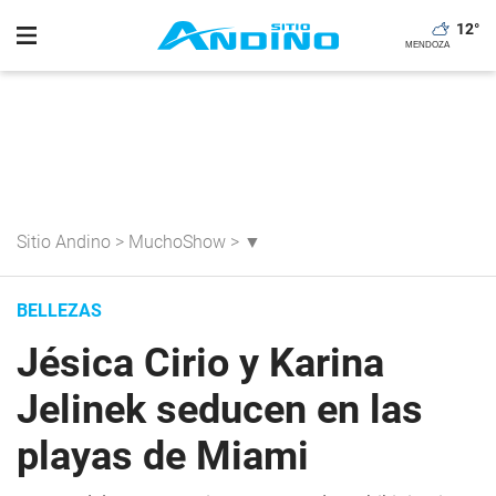
12
°
Sitio Andino
>
MuchoShow
>
▼
BELLEZAS
Jésica Cirio y Karina
Jelinek seducen en las
playas de Miami