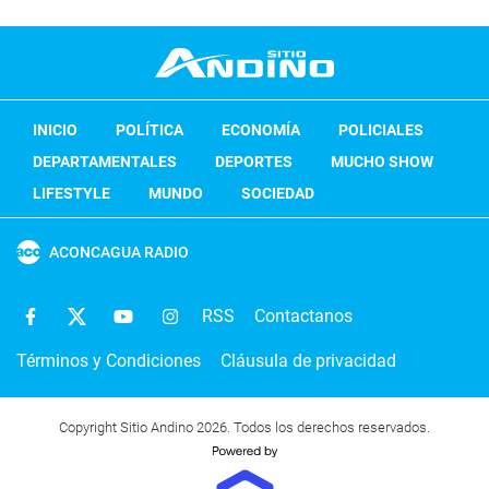
INICIO
POLÍTICA
ECONOMÍA
POLICIALES
DEPARTAMENTALES
DEPORTES
MUCHO SHOW
LIFESTYLE
MUNDO
SOCIEDAD
ACONCAGUA RADIO
RSS
Contactanos
Términos y Condiciones
Cláusula de privacidad
Copyright Sitio Andino 2026. Todos los derechos reservados.