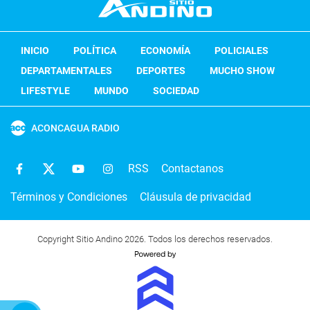
INICIO
POLÍTICA
ECONOMÍA
POLICIALES
DEPARTAMENTALES
DEPORTES
MUCHO SHOW
LIFESTYLE
MUNDO
SOCIEDAD
ACONCAGUA RADIO
RSS
Contactanos
Términos y Condiciones
Cláusula de privacidad
Copyright Sitio Andino 2026. Todos los derechos reservados.