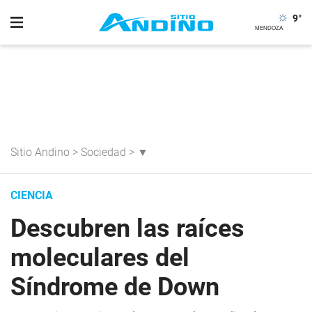
9
°
Sitio Andino
>
Sociedad
>
▼
CIENCIA
Descubren las raíces
moleculares del
Síndrome de Down