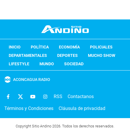
INICIO
POLÍTICA
ECONOMÍA
POLICIALES
DEPARTAMENTALES
DEPORTES
MUCHO SHOW
LIFESTYLE
MUNDO
SOCIEDAD
ACONCAGUA RADIO
RSS
Contactanos
Términos y Condiciones
Cláusula de privacidad
Copyright Sitio Andino 2026. Todos los derechos reservados.