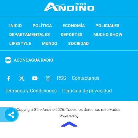
INICIO
POLÍTICA
ECONOMÍA
POLICIALES
DEPARTAMENTALES
DEPORTES
MUCHO SHOW
LIFESTYLE
MUNDO
SOCIEDAD
ACONCAGUA RADIO
RSS
Contactanos
Términos y Condiciones
Cláusula de privacidad
Copyright Sitio Andino 2026. Todos los derechos reservados.