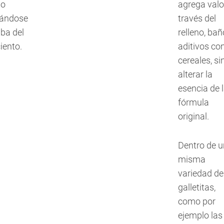
so
agrega valo
rándose
través del
ba del
relleno, bañ
iento.
aditivos c
cereales, si
alterar la
esencia de 
fórmula
original.
Dentro de 
misma
variedad de
galletitas,
como por
ejemplo las