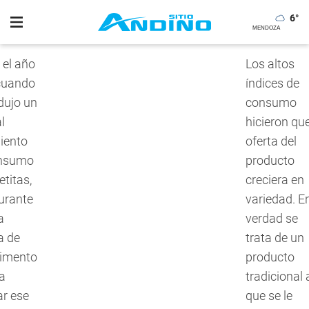
6
°
 el año
Los altos
cuando
índices de
dujo un
consumo
l
hicieron que
iento
oferta del
onsumo
producto
etitas,
creciera en
urante
variedad. E
a
verdad se
a de
trata de un
limento
producto
a
tradicional 
r ese
que se le