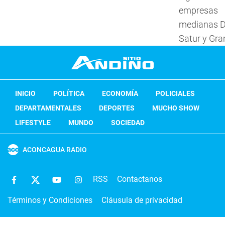
empresas
medianas 
Satur y Gran
INICIO
POLÍTICA
ECONOMÍA
POLICIALES
DEPARTAMENTALES
DEPORTES
MUCHO SHOW
LIFESTYLE
MUNDO
SOCIEDAD
ACONCAGUA RADIO
RSS
Contactanos
Términos y Condiciones
Cláusula de privacidad