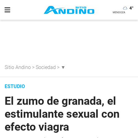
4
°
Sitio Andino
>
Sociedad
>
▼
ESTUDIO
El zumo de granada, el
estimulante sexual con
efecto viagra