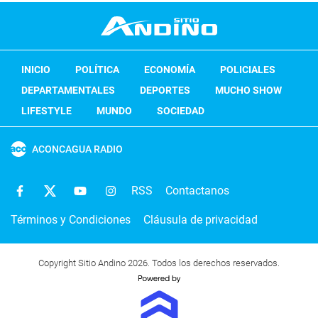
INICIO
POLÍTICA
ECONOMÍA
POLICIALES
DEPARTAMENTALES
DEPORTES
MUCHO SHOW
LIFESTYLE
MUNDO
SOCIEDAD
ACONCAGUA RADIO
RSS
Contactanos
Términos y Condiciones
Cláusula de privacidad
Copyright Sitio Andino 2026. Todos los derechos reservados.