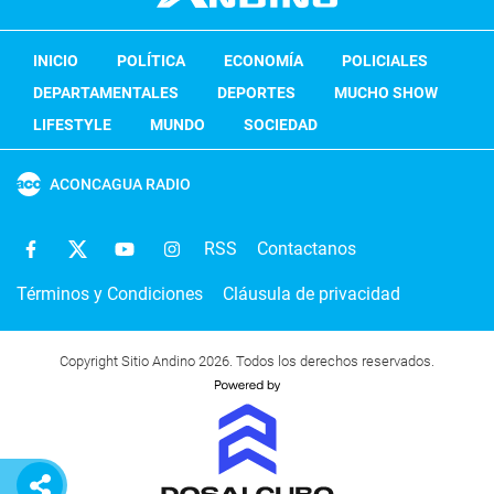
INICIO
POLÍTICA
ECONOMÍA
POLICIALES
DEPARTAMENTALES
DEPORTES
MUCHO SHOW
LIFESTYLE
MUNDO
SOCIEDAD
ACONCAGUA RADIO
RSS
Contactanos
Términos y Condiciones
Cláusula de privacidad
Copyright Sitio Andino 2026. Todos los derechos reservados.