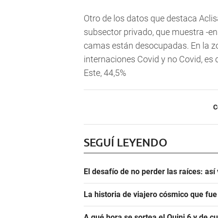
Otro de los datos que destaca Aclis
subsector privado, que muestra -en
camas están desocupadas. En la zo
internaciones Covid y no Covid, es 
Este, 44,5%
C
SEGUÍ LEYENDO
El desafío de no perder las raíces: as
La historia de viajero cósmico que fu
A qué hora se sortea el Quini 6 y de 