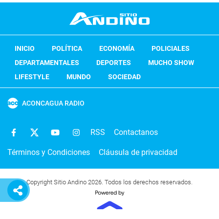
INICIO
POLÍTICA
ECONOMÍA
POLICIALES
DEPARTAMENTALES
DEPORTES
MUCHO SHOW
LIFESTYLE
MUNDO
SOCIEDAD
ACONCAGUA RADIO
RSS
Contactanos
Términos y Condiciones
Cláusula de privacidad
Copyright Sitio Andino 2026. Todos los derechos reservados.