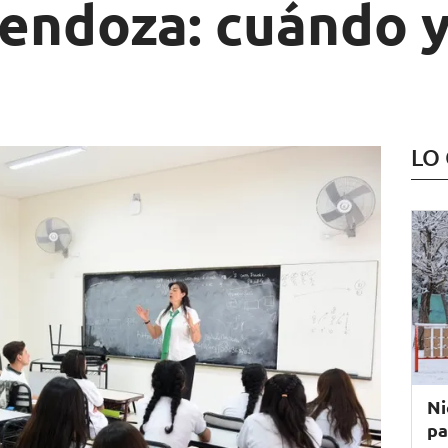
Mendoza: cuándo 
LO
Ni
pa