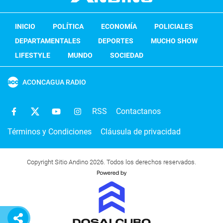
INICIO
POLÍTICA
ECONOMÍA
POLICIALES
DEPARTAMENTALES
DEPORTES
MUCHO SHOW
LIFESTYLE
MUNDO
SOCIEDAD
ACONCAGUA RADIO
RSS
Contactanos
Términos y Condiciones
Cláusula de privacidad
Copyright Sitio Andino 2026. Todos los derechos reservados.