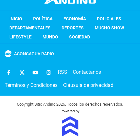
INICIO
POLÍTICA
ECONOMÍA
POLICIALES
DEPARTAMENTALES
DEPORTES
MUCHO SHOW
LIFESTYLE
MUNDO
SOCIEDAD
ACONCAGUA RADIO
RSS
Contactanos
Términos y Condiciones
Cláusula de privacidad
Copyright Sitio Andino 2026. Todos los derechos reservados.