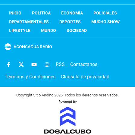
INICIO
POLÍTICA
ECONOMÍA
POLICIALES
DEPARTAMENTALES
DEPORTES
MUCHO SHOW
LIFESTYLE
MUNDO
SOCIEDAD
ACONCAGUA RADIO
RSS
Contactanos
Términos y Condiciones
Cláusula de privacidad
Copyright Sitio Andino 2026. Todos los derechos reservados.