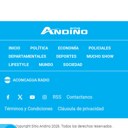
INICIO
POLÍTICA
ECONOMÍA
POLICIALES
DEPARTAMENTALES
DEPORTES
MUCHO SHOW
LIFESTYLE
MUNDO
SOCIEDAD
ACONCAGUA RADIO
RSS
Contactanos
Términos y Condiciones
Cláusula de privacidad
Copyright Sitio Andino 2026. Todos los derechos reservados.