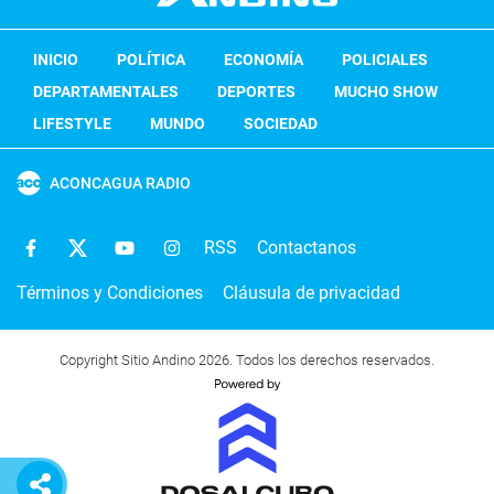
INICIO
POLÍTICA
ECONOMÍA
POLICIALES
DEPARTAMENTALES
DEPORTES
MUCHO SHOW
LIFESTYLE
MUNDO
SOCIEDAD
ACONCAGUA RADIO
RSS
Contactanos
Términos y Condiciones
Cláusula de privacidad
Copyright Sitio Andino 2026. Todos los derechos reservados.