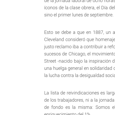
de la jornada laboral de ocho horas
íconos de la clase obrera, el Día d
sino el primer lunes de septiembre.
Esto se debe a que en 1887, un añ
Cleveland consideró que homenaje
justo reclamo iba a contribuir a re
sucesos de Chicago, el movimient
Street -nacido bajo la inspiración d
una huelga general en solidaridad 
la lucha contra la desigualdad soc
La lista de reivindicaciones es la
de los trabajadores, ni a la jornad
de fondo es la misma: Somos el
enriquecimiento del 1%.