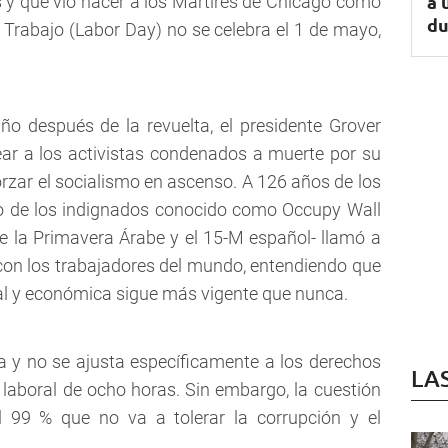
a 
 y que vio nacer a los Mártires de Chicago como
du
el Trabajo (Labor Day) no se celebra el 1 de mayo,
o después de la revuelta, el presidente Grover
ar a los activistas condenados a muerte por su
forzar el socialismo en ascenso. A 126 años de los
o de los indignados conocido como Occupy Wall
e la Primavera Árabe y el 15-M español- llamó a
con los trabajadores del mundo, entendiendo que
ial y económica sigue más vigente que nunca.
rga y no se ajusta específicamente a los derechos
LA
a laboral de ocho horas. Sin embargo, la cuestión
 99 % que no va a tolerar la corrupción y el