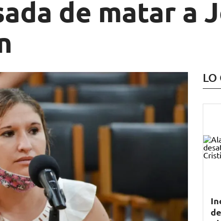
sada de matar a J
n
LO
In
de