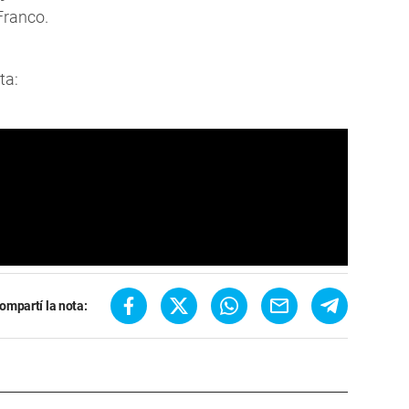
Franco.
ta:
ompartí la nota: