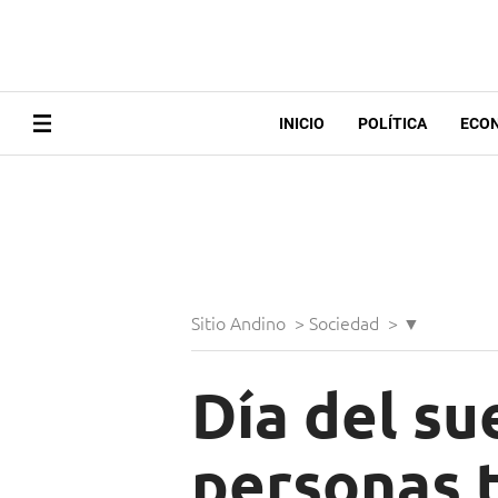
INICIO
POLÍTICA
ECO
Sitio Andino
>
Sociedad
>
▼
Día del su
personas t