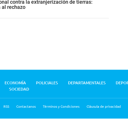
nal contra la extranjerización de tierras:
al rechazo
ECONOMÍA
POLICIALES
DEPARTAMENTALES
DEPO
SOCIEDAD
RSS
Contactanos
Términos y Condiciones
Cláusula de privacidad