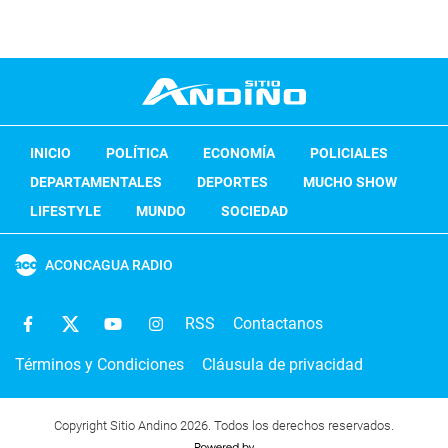
INICIO
POLÍTICA
ECONOMÍA
POLICIALES
DEPARTAMENTALES
DEPORTES
MUCHO SHOW
LIFESTYLE
MUNDO
SOCIEDAD
ACONCAGUA RADIO
RSS
Contactanos
Términos y Condiciones
Cláusula de privacidad
Copyright Sitio Andino 2026. Todos los derechos reservados.