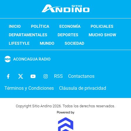
INICIO
POLÍTICA
ECONOMÍA
POLICIALES
DEPARTAMENTALES
DEPORTES
MUCHO SHOW
LIFESTYLE
MUNDO
SOCIEDAD
ACONCAGUA RADIO
RSS
Contactanos
Términos y Condiciones
Cláusula de privacidad
Copyright Sitio Andino 2026. Todos los derechos reservados.