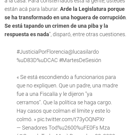
a la casa. Para consternados está la gente, ustedes
están acá para laburar.
Arde la Legislatura porque
se ha transformado en una hoguera de corrupción
.
Se está tapando un crimen de una piba y la
respuesta es nada
", disparó, entre otras cuestiones.
#JusticiaPorFlorencia
@lucasilardo
%uD83D%uDCAC
#MartesDeSesión
« Se está escondiendo a funcionarios para
que no expliquen. Que un padre, una madre
fue a una Fiscalía y le dijeron "ya
cerramos". Que la política se haga cargo.
Hay casos que colman el límite y este lo
colmó. »
pic.twitter.com/t73yOQNPXr
— Senadores Tod%u2600%uFE0Fs Mza