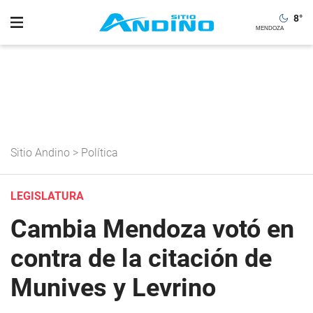
8
°
Sitio Andino
>
Política
LEGISLATURA
Cambia Mendoza votó en
contra de la citación de
Munives y Levrino